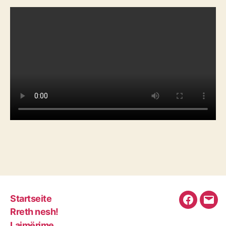
Startseite
Faceboo
E-
Rreth nesh!
Mail
Lajmërime