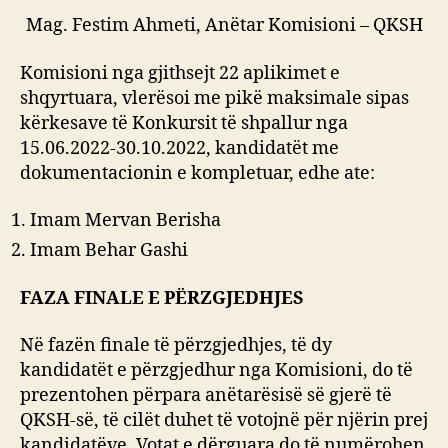
Mag. Festim Ahmeti, Anëtar Komisioni – QKSH
Komisioni nga gjithsejt 22 aplikimet e
shqyrtuara, vlerësoi me pikë maksimale sipas
kërkesave të Konkursit të shpallur nga
15.06.2022-30.10.2022, kandidatët me
dokumentacionin e kompletuar, edhe ate:
Imam Mervan Berisha
Imam Behar Gashi
FAZA FINALE E PËRZGJEDHJES
Në fazën finale të përzgjedhjes, të dy
kandidatët e përzgjedhur nga Komisioni, do të
prezentohen përpara anëtarësisë së gjerë të
QKSH-së, të cilët duhet të votojnë për njërin prej
kandidatëve. Votat e dërguara do të numërohen