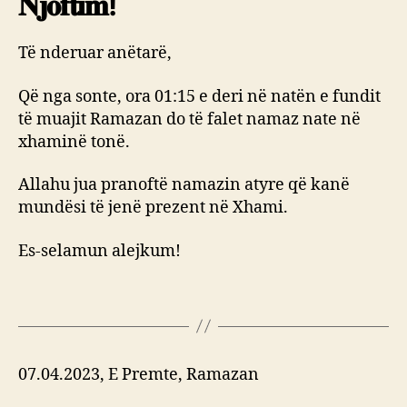
𝐍𝐣𝐨𝐟𝐭𝐢𝐦!
Të nderuar anëtarë,
Që nga sonte, ora 01:15 e deri në natën e fundit
të muajit Ramazan do të falet namaz nate në
xhaminë tonë.
Allahu jua pranoftë namazin atyre që kanë
mundësi të jenë prezent në Xhami.
Es-selamun alejkum!
07.04.2023, E Premte, Ramazan