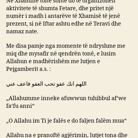
Në Xhaminë tonë sonte do të organizohen
aktivitete të shumta Fetare, dhe pritet një
numër i madh i antarëve të Xhamisë të jenë
prezent, si në Iftar ashtu edhe në Teravi dhe
namaz nate.
Me disa pamje nga momente të ndryshme me
miq dhe mysafir në qendrën tonë, e lusim
Allahun e madhërishëm me lutjen e
Pejgamberit a.s. :
اللهم انك عفو تحب العفو فاعف عني
„Allahumme inneke afuwwun tuhibbul af‘we
fa‘fu anni“
„O Allahu im Ti je falës e do faljen falëm mua“
Allahu na e pranoftë agjërimin, lutjet tona dhe