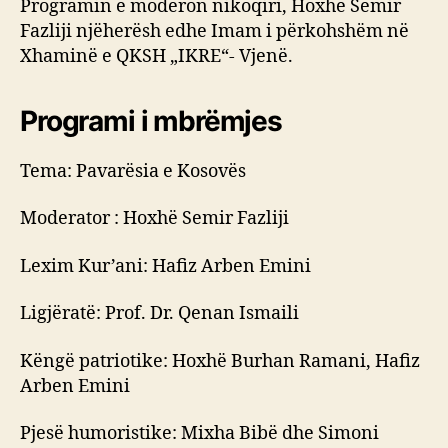
Programin e moderon nikoqiri, Hoxhë Semir
Fazliji njëherësh edhe Imam i përkohshëm në
Xhaminë e QKSH „IKRE“- Vjenë.
Programi i mbrëmjes
Tema: Pavarësia e Kosovës
Moderator : Hoxhë Semir Fazliji
Lexim Kur’ani: Hafiz Arben Emini
Ligjëratë: Prof. Dr. Qenan Ismaili
Këngë patriotike: Hoxhë Burhan Ramani, Hafiz
Arben Emini
Pjesë humoristike: Mixha Bibë dhe Simoni