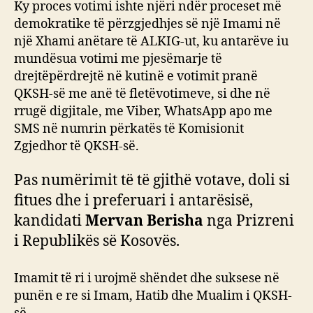
Ky proces votimi ishte njëri ndër proceset më
demokratike të përzgjedhjes së një Imami në
një Xhami anëtare të ALKIG-ut, ku antarëve iu
mundësua votimi me pjesëmarje të
drejtëpërdrejtë në kutinë e votimit pranë
QKSH-së me anë të fletëvotimeve, si dhe në
rrugë digjitale, me Viber, WhatsApp apo me
SMS në numrin përkatës të Komisionit
Zgjedhor të QKSH-së.
Pas numërimit të të gjithë votave, doli si
fitues dhe i preferuari i antarësisë,
kandidati
Mervan Berisha
nga Prizreni
i Republikës së Kosovës.
Imamit të ri i urojmë shëndet dhe suksese në
punën e re si Imam, Hatib dhe Mualim i QKSH-