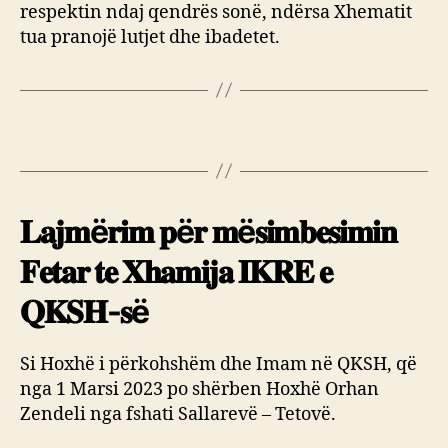
respektin ndaj qendrës sonë, ndërsa Xhematit
tua pranojë lutjet dhe ibadetet.
𝐋𝐚𝐣𝐦ë𝐫𝐢𝐦 𝐩ë𝐫 𝐦ë𝐬𝐢𝐦𝐛𝐞𝐬𝐢𝐦𝐢𝐧
𝐅𝐞𝐭𝐚𝐫 𝐭𝐞 𝐗𝐡𝐚𝐦𝐢𝐣𝐚 𝐈𝐊𝐑𝐄 𝐞
𝐐𝐊𝐒𝐇-𝐬ë
Si Hoxhë i përkohshëm dhe Imam në QKSH, që
nga 1 Marsi 2023 po shërben Hoxhë Orhan
Zendeli nga fshati Sallarevë – Tetovë.