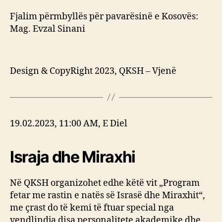
Fjalim përmbyllës për pavarësinë e Kosovës:
Mag. Evzal Sinani
Design & CopyRight 2023, QKSH – Vjenë
19.02.2023, 11:00 AM, E Diel
Israja dhe Miraxhi
Në QKSH organizohet edhe këtë vit „Program
fetar me rastin e natës së Israsë dhe Miraxhit“,
me çrast do të kemi të ftuar special nga
vendlindja disa personalitete akademike dhe