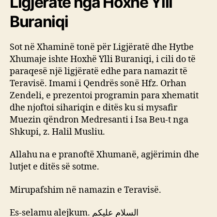
Ligjëratë nga Hoxhë Ylli
Buraniqi
Sot në Xhaminë tonë për Ligjëratë dhe Hytbe
Xhumaje ishte Hoxhë Ylli Buraniqi, i cili do të
paraqesë një ligjëratë edhe para namazit të
Teravisë. Imami i Qendrës sonë Hfz. Orhan
Zendeli, e prezentoi programin para xhematit
dhe njoftoi sihariqin e ditës ku si mysafir
Muezin qëndron Medresanti i Isa Beu-t nga
Shkupi, z. Halil Musliu.
Allahu na e pranoftë Xhumanë, agjërimin dhe
lutjet e ditës së sotme.
Mirupafshim në namazin e Teravisë.
Es-selamu alejkum. السلام عليكم