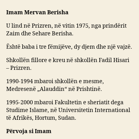
Imam Mervan Berisha
U lind në Prizren, në vitin 1975, nga prindërit
Zaim dhe Sehare Berisha.
Është baba i tre fëmijëve, dy djem dhe një vajzë.
Shkollën fillore e kreu në shkollën Fadil Hisari
– Prizren.
1990-1994 mbaroi shkollën e mesme,
Medresenë „Alauddin“ në Prishtinë.
1995-2000 mbaroi Fakultetin e sheriatit dega
Studime Islame, në Universitetin International
të Afrikës, Hortum, Sudan.
Përvoja si Imam