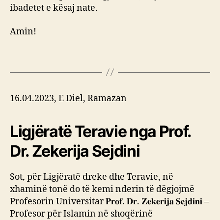
ibadetet e kësaj nate.
Amin!
16.04.2023, E Diel, Ramazan
Ligjëratë Teravie nga Prof.
Dr. Zekerija Sejdini
Sot, për Ligjëratë dreke dhe Teravie, në
xhaminë tonë do të kemi nderin të dëgjojmë
Profesorin Universitar 𝐏𝐫𝐨𝐟. 𝐃𝐫. 𝐙𝐞𝐤𝐞𝐫𝐢𝐣𝐚 𝐒𝐞𝐣𝐝𝐢𝐧𝐢 –
Profesor për Islamin në shoqërinë