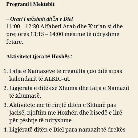
𝐏𝐫𝐨𝐠𝐫𝐚𝐦𝐢 𝐢 𝐌𝐞𝐤𝐭𝐞𝐛𝐢𝐭
– 𝑶𝒓𝒂𝒓𝒊 𝒊 𝒎ë𝒔𝒊𝒎𝒊𝒕 𝒅𝒊𝒕ë𝒏 𝒆 𝑫𝒊𝒆𝒍
11:00 – 12:30 Alfabeti Arab dhe Kur’an si dhe
prej orës 13:15 – 14:00 mësime të ndryshme
fetare.
𝐀𝐤𝐭𝐢𝐯𝐢𝐭𝐞𝐭𝐞𝐭 𝐭𝐣𝐞𝐫𝐚 𝐭ë 𝐇𝐨𝐱𝐡ë𝐬 :
Falja e Namazeve të rregullta çdo ditë sipas
kalendarit të ALKIG-ut.
Ligjërata e ditës së Xhuma dhe falja e Namazit
të Xhumasë.
Aktivitete me të rinjtë ditën e Shtunë pas
Jacisë, njoftim me Hoxhën dhe bisedë e lirë
për çështje të ndryshme.
Ligjëratë ditën e Diel para namazit të drekës