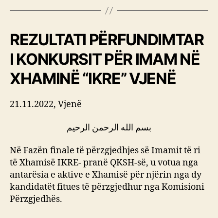
REZULTATI PËRFUNDIMTAR
I
KONKURSIT PËR IMAM NË
XHAMINË “IKRE” VJENË
21.11.2022, Vjenë
بسم الله الرحمن الرحيم
Në Fazën finale të përzgjedhjes së Imamit të ri
të Xhamisë IKRE- pranë QKSH-së, u votua nga
antarësia e aktive e Xhamisë për njërin nga dy
kandidatët fitues të përzgjedhur nga Komisioni
Përzgjedhës.