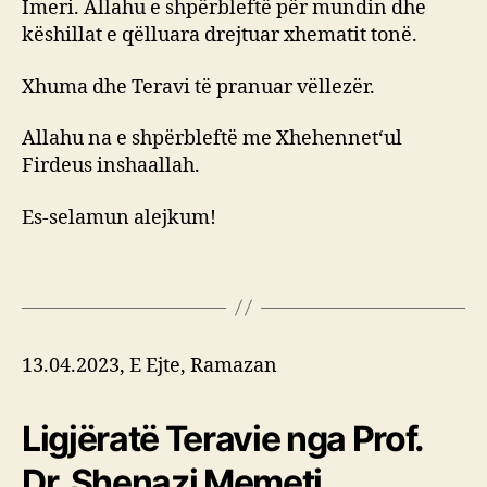
Imeri. Allahu e shpërbleftë për mundin dhe
këshillat e qëlluara drejtuar xhematit tonë.
Xhuma dhe Teravi të pranuar vëllezër.
Allahu na e shpërbleftë me Xhehennet‘ul
Firdeus inshaallah.
Es-selamun alejkum!
13.04.2023, E Ejte, Ramazan
Ligjëratë Teravie nga Prof.
Dr. Shenazi Memeti