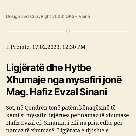
Design and CopyRight 2023: QKSH Vjenë
E Premte, 17.02.2023, 12:30 PM
Ligjëratë dhe Hytbe
Xhumaje nga mysafiri jonë
Mag. Hafiz Evzal Sinani
Sot, në Qendrën tonë patëm kënaqësinë të
kemi si mysafir ligjërues për namaz të xhumasë
Hafiz Evzal ef. Sinanin, i cili na priu edhe për
namaz të xhumasë. Ligjërata e tij ishte e