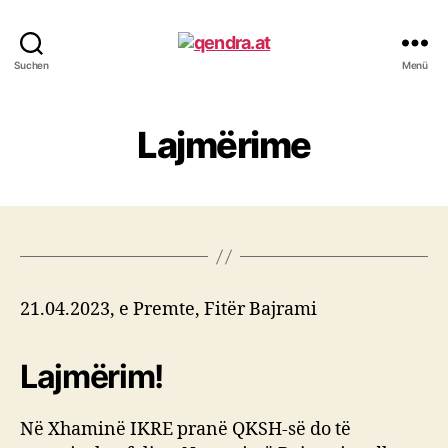
qendra.at
Suchen
Menü
Lajmërime
21.04.2023, e Premte, Fitër Bajrami
Lajmërim!
Në Xhaminë IKRE pranë QKSH-së do të