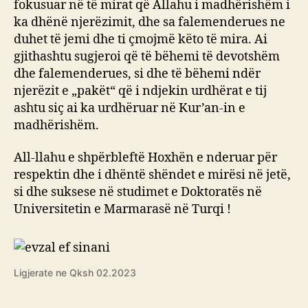
fokusuar në të mirat që Allahu i madhërishëm i
ka dhënë njerëzimit, dhe sa falemenderues ne
duhet të jemi dhe ti çmojmë këto të mira. Ai
gjithashtu sugjeroi që të bëhemi të devotshëm
dhe falemenderues, si dhe të bëhemi ndër
njerëzit e „pakët“ që i ndjekin urdhërat e tij
ashtu siç ai ka urdhëruar në Kur’an-in e
madhërishëm.
All-llahu e shpërbleftë Hoxhën e nderuar për
respektin dhe i dhëntë shëndet e mirësi në jetë,
si dhe suksese në studimet e Doktoratës në
Universitetin e Marmarasë në Turqi !
Ligjerate ne Qksh 02.2023