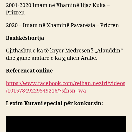
2001-2020 Imam në Xhaminë Iljaz Kuka –
Prizren
2020 – Imam në Xhaminë Pavarësia – Prizren
Bashkëshortja
Gjithashtu e ka të kryer Medresenë „Alauddin“
dhe gjuhë amtare e ka gjuhën Arabe.
Referencat online
https://www.facebook.com/rejhan.neziri/videos
/10157849229549216/?sfnsn=wa
Lexim Kurani special për konkursin: