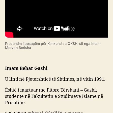
Prezentim i posaçëm për Konkursin e QKSH-së nga Imam
Mervan Berisha
Imam Behar Gashi
U lind në Pjetershticë të Shtimes, në vitin 1991.
Është i martuar me Fitore Tërshani – Gashi,
studente në Fakultetin e Studimeve Islame në
Prishtinë.